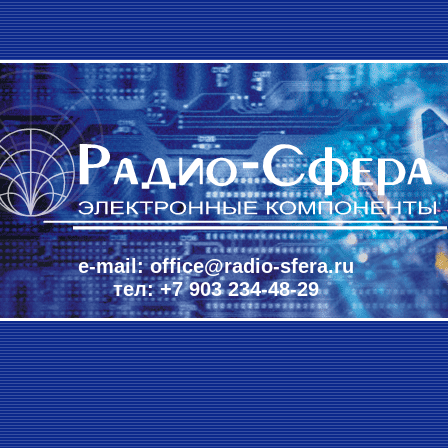
e-mail: office@radio-sfera.ru
тел: +7 903 234-48-29