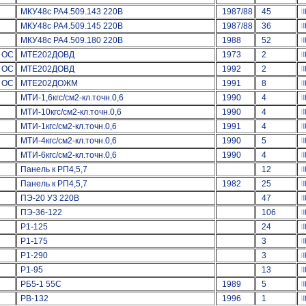
МКУ48с РА4.509.143 220В
1987/88
45
МКУ48с РА4.509.145 220В
1987/88
36
МКУ48с РА4.509.180 220В
1988
52
ОС
МТЕ202ДОВД
1973
2
ОС
МТЕ202ДОВД
1992
2
ОС
МТЕ202ДОЖМ
1991
8
МТИ-1,6кгс/см2-кл.точн.0,6
1990
4
МТИ-10кгс/см2-кл.точн.0,6
1990
4
МТИ-1кгс/см2-кл.точн.0,6
1991
4
МТИ-4кгс/см2-кл.точн.0,6
1990
5
МТИ-6кгс/см2-кл.точн.0,6
1990
4
Панель к РП4,5,7
12
Панель к РП4,5,7
1982
25
ПЭ-20 У3 220В
47
ПЭ-36-122
106
Р1-125
24
Р1-175
3
Р1-290
3
Р1-95
13
РБ5-1 55С
1989
5
РВ-132
1996
1