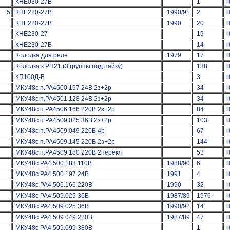
КНЕ030-27В
1
5
КНЕ220-27В
1990/91
2
КНЕ220-27В
1990
20
КНЕ230-27
19
КНЕ230-27В
14
Колодка для реле
1979
17
Колодка к РП21 (3 группы под пайку)
138
КП100Д-В
3
МКУ48с п.РА4500.197 24В 2з+2р
34
МКУ48с п.РА4501.128 24В 2з+2р
34
МКУ48с п.РА4506.166 220В 2з+2р
84
МКУ48с п.РА4509.025 36В 2з+2р
103
МКУ48с п.РА4509.049 220В 4р
67
МКУ48с п.РА4509.145 220В 2з+2р
144
МКУ48с п.РА4509.180 220В 2перекл
53
МКУ48с РА4.500.183 110В
1988/90
6
МКУ48с РА4.500.197 24В
1991
4
МКУ48с РА4.506.166 220В
1990
32
МКУ48с РА4.509.025 36В
1987/89
1976
МКУ48с РА4.509.025 36В
1990/92
14
МКУ48с РА4.509.049 220В
1987/89
47
МКУ48с РА4.509.099 380В
1