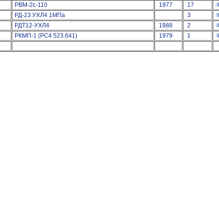
РВМ-2с-110
1977
17
РД-23 УХЛ4 1МПа
3
РДТ12-УХЛ4
1988
2
РКМП-1 (РС4 523.641)
1979
1