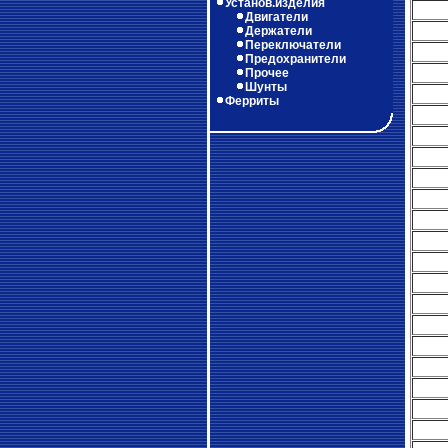
Установ.изделия
Двигатели
Держатели
Переключатели
Предохранители
Прочее
Шунты
Ферриты