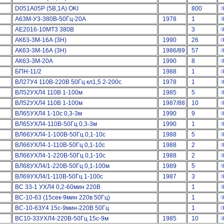
D051A05P (5В,1А) OKI
800
А63М-У3-380В-50Гц-20А
1978
1
АЕ2016-10МТ3 380В
3
АК63-3М-16А (3Н)
1990
26
АК63-3М-16А (3Н)
1986/89
57
АК63-3М-20А
1990
8
БПН-11/2
1988
1
ВЛ27У4 110В-220В 50Гц кл1,5 2-200с
1978
1
ВЛ52УХЛ4 110В 1-100м
1985
5
ВЛ52УХЛ4 110В 1-100м
1987/88
10
ВЛ65УХЛ4 1-10с 0,3-3м
1990
9
ВЛ65УХЛ4-110В-50Гц 0,3-3м
1990
1
ВЛ66УХЛ4-1-100В-50Гц 0,1-10с
1988
5
ВЛ66УХЛ4-1-110В-50Гц 0,1-10с
1988
2
ВЛ66УХЛ4-1-220В-50Гц 0,1-10с
1988
2
ВЛ68УХЛ4/1-220В-50Гц 0,1-100м
1989
5
ВЛ69УХЛ4/1-110В-50Гц 1-100с
1987
3
ВС 33-1 УХЛ4 0,2-60мин 220В
1
ВС-10-63 (15сек-9мин 220в 50Гц)
1
ВС-10-63У4 15с-9мин-220В 50Гц
1
ВС10-33УХЛ4-220В-50Гц 15с-9м
1985
10