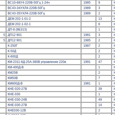
ВС10-68У4-220В-50Гц 1-24ч
1985
9
ВС43-34УХЛ4-220В-50Гц
1989
3
ВС43-35УХЛ4-220В-50Гц
1989
2
ДЕМ 202-1-01-2
13
ДЕМ 202-1-02-1
6
ДП-8 (9Б313)
1
5
ДП12 901
1981
3
5
ДП12 901
1985
2
К-250Г
1987
2
К-50Д
2
К-600Д
2
КМ-2311-8Д-25А-380В управление 220в
1991
47
КМ-400Д-В
1
КМ25В
2
КМ50В
7
КМ600Д-В
1981
1
КНЕ-020-27В
39
КНЕ-030
1
КНЕ-030-24В
49
КНЕ-030-27В
14
КНЕ030-12В
2