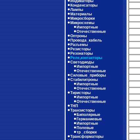
Индикаторы
Конденсаторы
Лампы
Материалы
Микросборки
Микросхемы
Импортные
Отечественные
Оптроны
Провода_кабель
Разъемы
Резисторы
Резонаторы
Реле,контакторы
Светодиоды
Импортные
Отечественные
Силовые_приборы
Стабилитроны
Импортные
Отечественные
Тиристоры
Импортные
Отечественные
ТНП
Транзисторы
Биполярные
Германиевые
Импортные
Полевые
тр _сборки
Трансформаторы