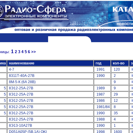
1
ницы:
2
3
4
5
6
>>
мка
наименование
год
кол-во
з
4-7
1991
120
8311Т-40А-27В
1990
2
8М-5-К (6А 28В)
9
5
8Э12-25А-27В
1989
9
5
8Э12-25А-27В
1987
29
5
8Э12-25А-27В
1986
12
5
8Э12-25А-27В
1981/84
8
5
8Э12-25А-27В
1990
35
8Э12-25А-27В
1988
4
8Э13-10А27В
1990
1
D051A05P (5В,1А) OKI
1998
1600