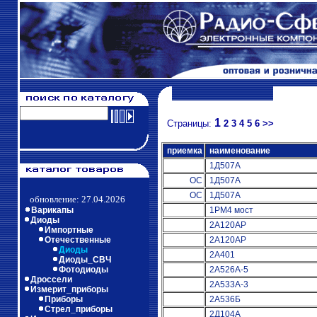
1
Страницы:
2
3
4
5
6
>>
приемка
наименование
1Д507А
ОС
1Д507А
ОС
1Д507А
обновление: 27.04.2026
Варикапы
1РМ4 мост
Диоды
2А120АР
Импортные
Отечественные
2А120АР
Диоды
2А401
Диоды_СВЧ
Фотодиоды
2А526А-5
Дроссели
2А533А-3
Измерит_приборы
Приборы
2А536Б
Стрел_приборы
2Д104А