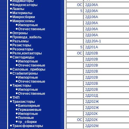
Индикаторы
Конденсаторы
ОС
2Д106А
Лампы
5
2Д106А
Материалы
Микросборки
2Д106А
Микросхемы
2Д106А
Импортные
Отечественные
2Д106А
Оптроны
2Д106А
Провода_кабель
Разъемы
2Д120А-1
Резисторы
5
2Д201А
Резонаторы
Реле,контакторы
ОС
2Д202В
Светодиоды
2Д202В
Импортные
Отечественные
2Д202В
Силовые_приборы
2Д202В
Стабилитроны
Импортные
2Д202В
Отечественные
2Д202В
Тиристоры
Импортные
2Д202В
Отечественные
2Д202Д
ТНП
Транзисторы
2Д202Ж
Биполярные
2Д202Ж
Германиевые
Импортные
2Д202К
Полевые
ОС
2Д202К
тр _сборки
Трансформаторы
2Д202М