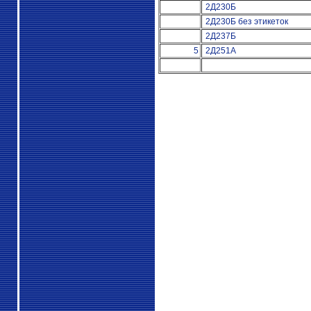
2Д230Б
2Д230Б без этикеток
2Д237Б
5
2Д251А