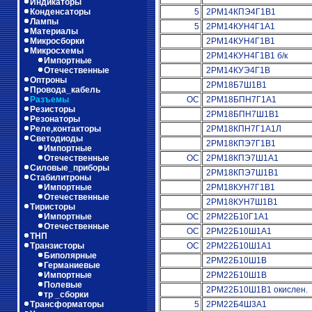
Индикаторы
Конденсаторы
5
2РМ14КПЭ4Г1В1
Лампы
5
2РМ14КУН4Г1А1
Материалы
Микросборки
2РМ14КУН4Г1В1
Микросхемы
2РМ14КУН4Г1В1 б/к
Импортные
Отечественные
2РМ14КУЭ4Г1В
Оптроны
2РМ18Б7Ш1В1
Провода_кабель
Разъемы
ОС
2РМ18БПН7Г1А1
Резисторы
2РМ18БПН7Ш1В1
Резонаторы
Реле,контакторы
2РМ18КПН7Г1А1Л
Светодиоды
2РМ18КПЭ7Г1В1
Импортные
Отечественные
ОС
2РМ18КПЭ7Ш1А1
Силовые_приборы
2РМ18КПЭ7Ш1В1
Стабилитроны
Импортные
2РМ18КУН7Г1В1
Отечественные
2РМ18КУН7Ш1В1
Тиристоры
Импортные
ОС
2РМ22Б10Г1А1
Отечественные
ОС
2РМ22Б10Ш1А1
ТНП
Транзисторы
ОС
2РМ22Б10Ш1А1
Биполярные
2РМ22Б10Ш1В
Германиевые
Импортные
2РМ22Б10Ш1В
Полевые
2РМ22Б10Ш1В1 окислен.
тр _сборки
Трансформаторы
5
2РМ22Б4Ш3А1