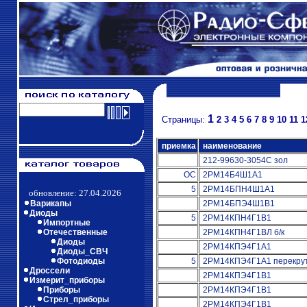
1
Страницы:
2
3
4
5
6
7
8
9
10
11
1
приемка
наименование
212-99630-3054С зол
ОС
2РМ14Б4Ш1А1
5
2РМ14БПН4Ш1А1
обновление: 27.04.2026
Варикапы
2РМ14БПЭ4Ш1В1
Диоды
5
2РМ14КПН4Г1В1
Импортные
Отечественные
2РМ14КПН4Г1ВЛ б/к
Диоды
2РМ14КПЭ4Г1А1
Диоды_СВЧ
Фотодиоды
5
2РМ14КПЭ4Г1А1 перекру
Дроссели
2РМ14КПЭ4Г1В1
Измерит_приборы
Приборы
2РМ14КПЭ4Г1В1
Стрел_приборы
2РМ14КПЭ4Г1В1