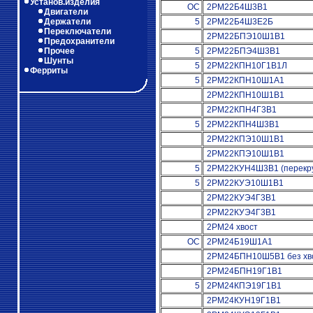
Установ.изделия
ОС
2РМ22Б4Ш3В1
Двигатели
Держатели
5
2РМ22Б4Ш3Е2Б
Переключатели
2РМ22БПЭ10Ш1В1
Предохранители
Прочее
5
2РМ22БПЭ4Ш3В1
Шунты
5
2РМ22КПН10Г1В1Л
Ферриты
5
2РМ22КПН10Ш1А1
2РМ22КПН10Ш1В1
2РМ22КПН4Г3В1
5
2РМ22КПН4Ш3В1
2РМ22КПЭ10Ш1В1
2РМ22КПЭ10Ш1В1
5
2РМ22КУН4Ш3В1 (перекру
5
2РМ22КУЭ10Ш1В1
2РМ22КУЭ4Г3В1
2РМ22КУЭ4Г3В1
2РМ24 хвост
ОС
2РМ24Б19Ш1А1
2РМ24БПН10Ш5В1 без хв
2РМ24БПН19Г1В1
5
2РМ24КПЭ19Г1В1
2РМ24КУН19Г1В1