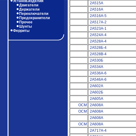
Установ.изделия
2А515А
Двигатели
Держатели
2А516А
Переключатели
2А516А-5
Предохранители
Прочее
2А517А-2
Шунты
2А523А-1
Ферриты
2А524А-4
2А528А-4
2А528Б-4
2А528В-4
2А530Б
2А534А
2А536А-6
2А546А-6
2А602А
2А602Б
2А605А
ОСМ
2А608А
ОСМ
2А608А
2А608А
ОСМ
2А608А
2А717А-4