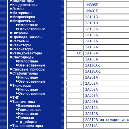
Индикаторы
Конденсаторы
1И305Б
Лампы
1И401Б
Материалы
Микросборки
2А101Б
Микросхемы
2А101В
Импортные
Отечественные
2А102А
Оптроны
2А102А
Провода_кабель
Разъемы
2А107А
Резисторы
2А107А
Резонаторы
Реле,контакторы
ОС
2А107А
Светодиоды
2А108А
Импортные
Отечественные
2А116А-1
Силовые_приборы
2А116А-1
Стабилитроны
Импортные
2А201А
Отечественные
5
2А503А
Тиристоры
Импортные
2А503А
Отечественные
2А503А
ТНП
Транзисторы
2А503Б
Биполярные
2А510А
Германиевые
Импортные
2А510В
Полевые
2А510В год не маркируетс
тр _сборки
Трансформаторы
2А511А