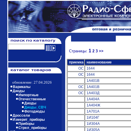
1
Страницы:
2
3
>>
приемка
наименование
ОС
1644
ОС
1644
1А401В
обновление: 27.04.2026
Варикапы
ОС
1А401В
Диоды
ОС
1А403Д
Импортные
Отечественные
1А404А
Диоды
1А404Ж
Диоды_СВЧ
Фотодиоды
1А701А
Дроссели
1И104Г
Измерит_приборы
Приборы
1И304А
Стрел_приборы
1И305А