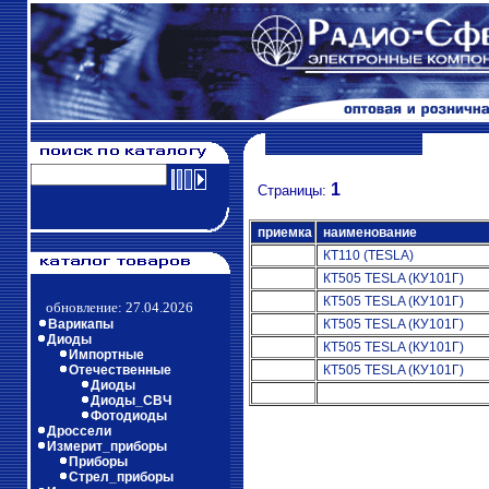
1
Страницы:
приемка
наименование
КТ110 (TESLA)
КТ505 TESLA (КУ101Г)
КТ505 TESLA (КУ101Г)
обновление: 27.04.2026
Варикапы
КТ505 TESLA (КУ101Г)
Диоды
КТ505 TESLA (КУ101Г)
Импортные
Отечественные
КТ505 TESLA (КУ101Г)
Диоды
Диоды_СВЧ
Фотодиоды
Дроссели
Измерит_приборы
Приборы
Стрел_приборы