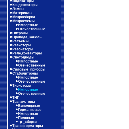
Индикаторы
Конденсаторы
Лампы
Материалы
Микросборки
Микросхемы
Импортные
Отечественные
Оптроны
Провода_кабель
Разъемы
Резисторы
Резонаторы
Реле,контакторы
Светодиоды
Импортные
Отечественные
Силовые_приборы
Стабилитроны
Импортные
Отечественные
Тиристоры
Импортные
Отечественные
ТНП
Транзисторы
Биполярные
Германиевые
Импортные
Полевые
тр _сборки
Трансформаторы