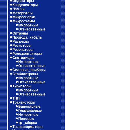
Индикаторы
Конденсаторы
Лампы
Материалы
Микросборки
Микросхемы
Импортные
Отечественные
Оптроны
Провода_кабель
Разъемы
Резисторы
Резонаторы
Реле,контакторы
Светодиоды
Импортные
Отечественные
Силовые_приборы
Стабилитроны
Импортные
Отечественные
Тиристоры
Импортные
Отечественные
ТНП
Транзисторы
Биполярные
Германиевые
Импортные
Полевые
тр _сборки
Трансформаторы