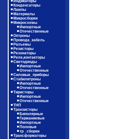
Индикаторы
Конденсаторы
Лампы
Материалы
Микросборки
Микросхемы
Импортные
Отечественные
Оптроны
Провода_кабель
Разъемы
Резисторы
Резонаторы
Реле,контакторы
Светодиоды
Импортные
Отечественные
Силовые_приборы
Стабилитроны
Импортные
Отечественные
Тиристоры
Импортные
Отечественные
ТНП
Транзисторы
Биполярные
Германиевые
Импортные
Полевые
тр _сборки
Трансформаторы