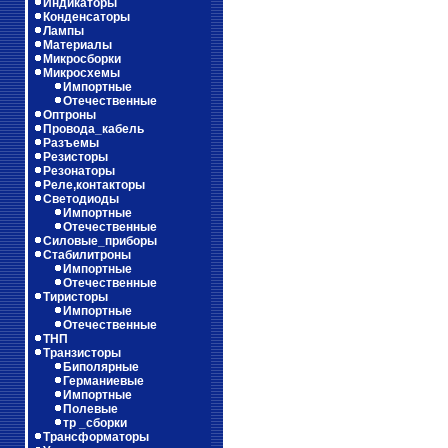
Индикаторы
Конденсаторы
Лампы
Материалы
Микросборки
Микросхемы
Импортные
Отечественные
Оптроны
Провода_кабель
Разъемы
Резисторы
Резонаторы
Реле,контакторы
Светодиоды
Импортные
Отечественные
Силовые_приборы
Стабилитроны
Импортные
Отечественные
Тиристоры
Импортные
Отечественные
ТНП
Транзисторы
Биполярные
Германиевые
Импортные
Полевые
тр _сборки
Трансформаторы