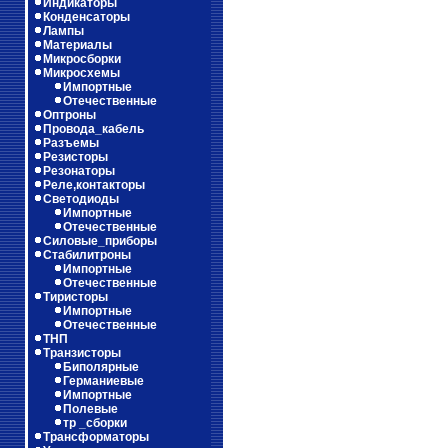
Индикаторы
Конденсаторы
Лампы
Материалы
Микросборки
Микросхемы
Импортные
Отечественные
Оптроны
Провода_кабель
Разъемы
Резисторы
Резонаторы
Реле,контакторы
Светодиоды
Импортные
Отечественные
Силовые_приборы
Стабилитроны
Импортные
Отечественные
Тиристоры
Импортные
Отечественные
ТНП
Транзисторы
Биполярные
Германиевые
Импортные
Полевые
тр _сборки
Трансформаторы