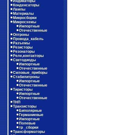
Индикаторы
Конденсаторы
Лампы
Материалы
Микросборки
Микросхемы
Импортные
Отечественные
Оптроны
Провода_кабель
Разъемы
Резисторы
Резонаторы
Реле,контакторы
Светодиоды
Импортные
Отечественные
Силовые_приборы
Стабилитроны
Импортные
Отечественные
Тиристоры
Импортные
Отечественные
ТНП
Транзисторы
Биполярные
Германиевые
Импортные
Полевые
тр _сборки
Трансформаторы