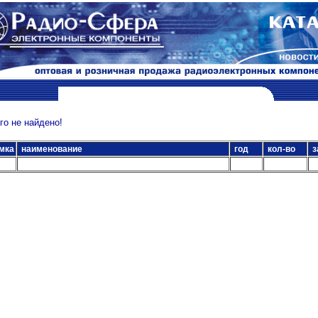
о не найдено!
мка
наименование
год
кол-во
з