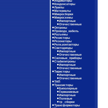
Индикаторы
Конденсаторы
Лампы
Материалы
Микросборки
Микросхемы
Импортные
Отечественные
Оптроны
Провода_кабель
Разъемы
Резисторы
Резонаторы
Реле,контакторы
Светодиоды
Импортные
Отечественные
Силовые_приборы
Стабилитроны
Импортные
Отечественные
Тиристоры
Импортные
Отечественные
ТНП
Транзисторы
Биполярные
Германиевые
Импортные
Полевые
тр _сборки
Трансформаторы