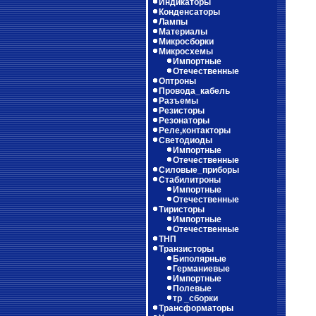
Индикаторы
Конденсаторы
Лампы
Материалы
Микросборки
Микросхемы
Импортные
Отечественные
Оптроны
Провода_кабель
Разъемы
Резисторы
Резонаторы
Реле,контакторы
Светодиоды
Импортные
Отечественные
Силовые_приборы
Стабилитроны
Импортные
Отечественные
Тиристоры
Импортные
Отечественные
ТНП
Транзисторы
Биполярные
Германиевые
Импортные
Полевые
тр _сборки
Трансформаторы