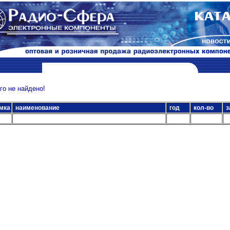
о не найдено!
мка
наименование
год
кол-во
з