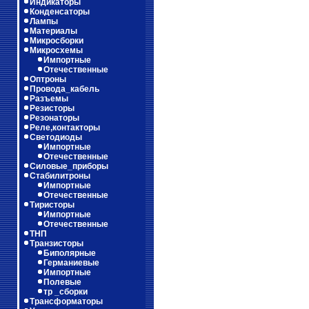
Индикаторы
Конденсаторы
Лампы
Материалы
Микросборки
Микросхемы
Импортные
Отечественные
Оптроны
Провода_кабель
Разъемы
Резисторы
Резонаторы
Реле,контакторы
Светодиоды
Импортные
Отечественные
Силовые_приборы
Стабилитроны
Импортные
Отечественные
Тиристоры
Импортные
Отечественные
ТНП
Транзисторы
Биполярные
Германиевые
Импортные
Полевые
тр _сборки
Трансформаторы