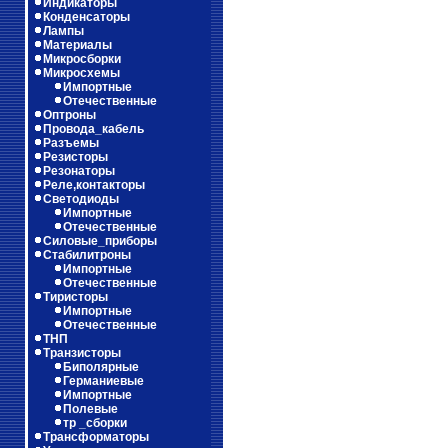
Индикаторы
Конденсаторы
Лампы
Материалы
Микросборки
Микросхемы
Импортные
Отечественные
Оптроны
Провода_кабель
Разъемы
Резисторы
Резонаторы
Реле,контакторы
Светодиоды
Импортные
Отечественные
Силовые_приборы
Стабилитроны
Импортные
Отечественные
Тиристоры
Импортные
Отечественные
ТНП
Транзисторы
Биполярные
Германиевые
Импортные
Полевые
тр _сборки
Трансформаторы