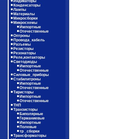
Индикаторы
Конденсаторы
Лампы
Материалы
Микросборки
Микросхемы
Импортные
Отечественные
Оптроны
Провода_кабель
Разъемы
Резисторы
Резонаторы
Реле,контакторы
Светодиоды
Импортные
Отечественные
Силовые_приборы
Стабилитроны
Импортные
Отечественные
Тиристоры
Импортные
Отечественные
ТНП
Транзисторы
Биполярные
Германиевые
Импортные
Полевые
тр _сборки
Трансформаторы