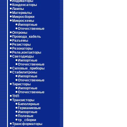
Индикаторы
Конденсаторы
Лампы
Материалы
Микросборки
Микросхемы
Импортные
Отечественные
Оптроны
Провода_кабель
Разъемы
Резисторы
Резонаторы
Реле,контакторы
Светодиоды
Импортные
Отечественные
Силовые_приборы
Стабилитроны
Импортные
Отечественные
Тиристоры
Импортные
Отечественные
ТНП
Транзисторы
Биполярные
Германиевые
Импортные
Полевые
тр _сборки
Трансформаторы