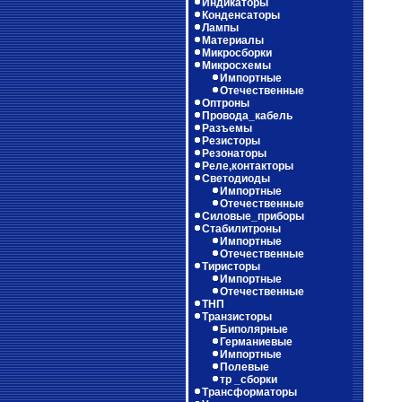
Индикаторы
Конденсаторы
Лампы
Материалы
Микросборки
Микросхемы
Импортные
Отечественные
Оптроны
Провода_кабель
Разъемы
Резисторы
Резонаторы
Реле,контакторы
Светодиоды
Импортные
Отечественные
Силовые_приборы
Стабилитроны
Импортные
Отечественные
Тиристоры
Импортные
Отечественные
ТНП
Транзисторы
Биполярные
Германиевые
Импортные
Полевые
тр _сборки
Трансформаторы