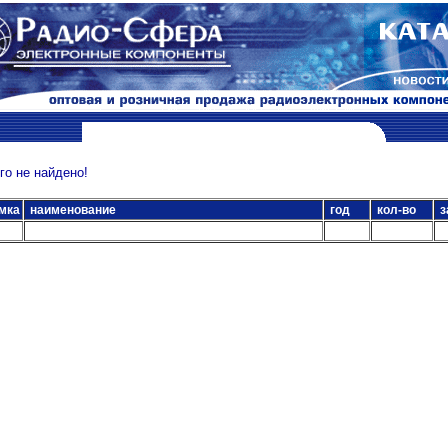
о не найдено!
мка
наименование
год
кол-во
з