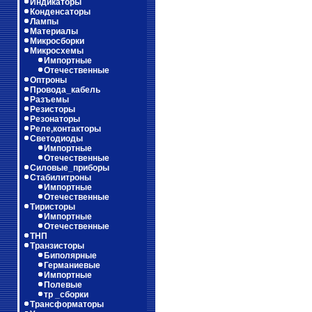
Индикаторы
Конденсаторы
Лампы
Материалы
Микросборки
Микросхемы
Импортные
Отечественные
Оптроны
Провода_кабель
Разъемы
Резисторы
Резонаторы
Реле,контакторы
Светодиоды
Импортные
Отечественные
Силовые_приборы
Стабилитроны
Импортные
Отечественные
Тиристоры
Импортные
Отечественные
ТНП
Транзисторы
Биполярные
Германиевые
Импортные
Полевые
тр _сборки
Трансформаторы