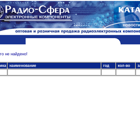
о не найдено!
мка
наименование
год
кол-во
з