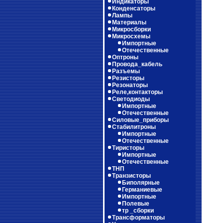
Индикаторы
Конденсаторы
Лампы
Материалы
Микросборки
Микросхемы
Импортные
Отечественные
Оптроны
Провода_кабель
Разъемы
Резисторы
Резонаторы
Реле,контакторы
Светодиоды
Импортные
Отечественные
Силовые_приборы
Стабилитроны
Импортные
Отечественные
Тиристоры
Импортные
Отечественные
ТНП
Транзисторы
Биполярные
Германиевые
Импортные
Полевые
тр _сборки
Трансформаторы