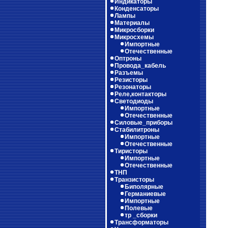
Индикаторы
Конденсаторы
Лампы
Материалы
Микросборки
Микросхемы
Импортные
Отечественные
Оптроны
Провода_кабель
Разъемы
Резисторы
Резонаторы
Реле,контакторы
Светодиоды
Импортные
Отечественные
Силовые_приборы
Стабилитроны
Импортные
Отечественные
Тиристоры
Импортные
Отечественные
ТНП
Транзисторы
Биполярные
Германиевые
Импортные
Полевые
тр _сборки
Трансформаторы