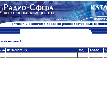
о не найдено!
мка
наименование
год
кол-во
з