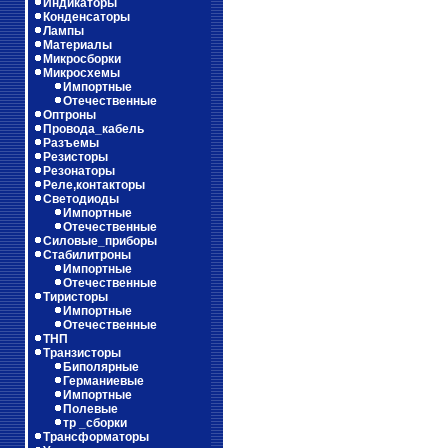
Индикаторы
Конденсаторы
Лампы
Материалы
Микросборки
Микросхемы
Импортные
Отечественные
Оптроны
Провода_кабель
Разъемы
Резисторы
Резонаторы
Реле,контакторы
Светодиоды
Импортные
Отечественные
Силовые_приборы
Стабилитроны
Импортные
Отечественные
Тиристоры
Импортные
Отечественные
ТНП
Транзисторы
Биполярные
Германиевые
Импортные
Полевые
тр _сборки
Трансформаторы