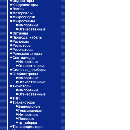
Индикаторы
Конденсаторы
Лампы
Материалы
Микросборки
Микросхемы
Импортные
Отечественные
Оптроны
Провода_кабель
Разъемы
Резисторы
Резонаторы
Реле,контакторы
Светодиоды
Импортные
Отечественные
Силовые_приборы
Стабилитроны
Импортные
Отечественные
Тиристоры
Импортные
Отечественные
ТНП
Транзисторы
Биполярные
Германиевые
Импортные
Полевые
тр _сборки
Трансформаторы