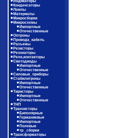
Индикаторы
Конденсаторы
Лампы
Материалы
Микросборки
Микросхемы
Импортные
Отечественные
Оптроны
Провода_кабель
Разъемы
Резисторы
Резонаторы
Реле,контакторы
Светодиоды
Импортные
Отечественные
Силовые_приборы
Стабилитроны
Импортные
Отечественные
Тиристоры
Импортные
Отечественные
ТНП
Транзисторы
Биполярные
Германиевые
Импортные
Полевые
тр _сборки
Трансформаторы