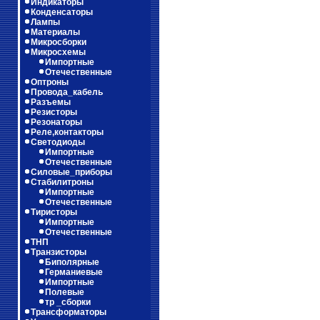
Индикаторы
Конденсаторы
Лампы
Материалы
Микросборки
Микросхемы
Импортные
Отечественные
Оптроны
Провода_кабель
Разъемы
Резисторы
Резонаторы
Реле,контакторы
Светодиоды
Импортные
Отечественные
Силовые_приборы
Стабилитроны
Импортные
Отечественные
Тиристоры
Импортные
Отечественные
ТНП
Транзисторы
Биполярные
Германиевые
Импортные
Полевые
тр _сборки
Трансформаторы