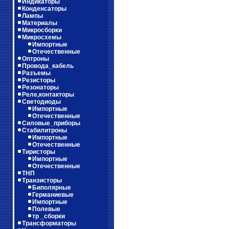
Индикаторы
Конденсаторы
Лампы
Материалы
Микросборки
Микросхемы
Импортные
Отечественные
Оптроны
Провода_кабель
Разъемы
Резисторы
Резонаторы
Реле,контакторы
Светодиоды
Импортные
Отечественные
Силовые_приборы
Стабилитроны
Импортные
Отечественные
Тиристоры
Импортные
Отечественные
ТНП
Транзисторы
Биполярные
Германиевые
Импортные
Полевые
тр _сборки
Трансформаторы