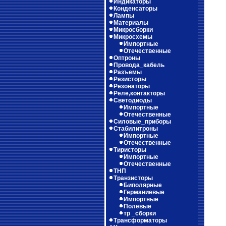
Индикаторы
Конденсаторы
Лампы
Материалы
Микросборки
Микросхемы
Импортные
Отечественные
Оптроны
Провода_кабель
Разъемы
Резисторы
Резонаторы
Реле,контакторы
Светодиоды
Импортные
Отечественные
Силовые_приборы
Стабилитроны
Импортные
Отечественные
Тиристоры
Импортные
Отечественные
ТНП
Транзисторы
Биполярные
Германиевые
Импортные
Полевые
тр _сборки
Трансформаторы