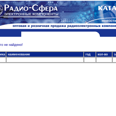
о не найдено!
мка
наименование
год
кол-во
з