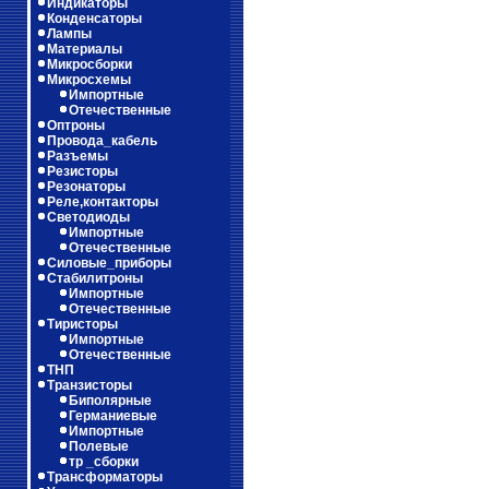
Индикаторы
Конденсаторы
Лампы
Материалы
Микросборки
Микросхемы
Импортные
Отечественные
Оптроны
Провода_кабель
Разъемы
Резисторы
Резонаторы
Реле,контакторы
Светодиоды
Импортные
Отечественные
Силовые_приборы
Стабилитроны
Импортные
Отечественные
Тиристоры
Импортные
Отечественные
ТНП
Транзисторы
Биполярные
Германиевые
Импортные
Полевые
тр _сборки
Трансформаторы