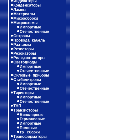
Индикаторы
Конденсаторы
Лампы
Материалы
Микросборки
Микросхемы
Импортные
Отечественные
Оптроны
Провода_кабель
Разъемы
Резисторы
Резонаторы
Реле,контакторы
Светодиоды
Импортные
Отечественные
Силовые_приборы
Стабилитроны
Импортные
Отечественные
Тиристоры
Импортные
Отечественные
ТНП
Транзисторы
Биполярные
Германиевые
Импортные
Полевые
тр _сборки
Трансформаторы