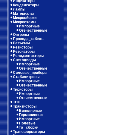
Индикаторы
Конденсаторы
Лампы
Материалы
Микросборки
Микросхемы
Импортные
Отечественные
Оптроны
Провода_кабель
Разъемы
Резисторы
Резонаторы
Реле,контакторы
Светодиоды
Импортные
Отечественные
Силовые_приборы
Стабилитроны
Импортные
Отечественные
Тиристоры
Импортные
Отечественные
ТНП
Транзисторы
Биполярные
Германиевые
Импортные
Полевые
тр _сборки
Трансформаторы