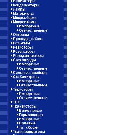
Индикаторы
Конденсаторы
Лампы
Материалы
Микросборки
Микросхемы
Импортные
Отечественные
Оптроны
Провода_кабель
Разъемы
Резисторы
Резонаторы
Реле,контакторы
Светодиоды
Импортные
Отечественные
Силовые_приборы
Стабилитроны
Импортные
Отечественные
Тиристоры
Импортные
Отечественные
ТНП
Транзисторы
Биполярные
Германиевые
Импортные
Полевые
тр _сборки
Трансформаторы