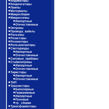
Индикаторы
Конденсаторы
Лампы
Материалы
Микросборки
Микросхемы
Импортные
Отечественные
Оптроны
Провода_кабель
Разъемы
Резисторы
Резонаторы
Реле,контакторы
Светодиоды
Импортные
Отечественные
Силовые_приборы
Стабилитроны
Импортные
Отечественные
Тиристоры
Импортные
Отечественные
ТНП
Транзисторы
Биполярные
Германиевые
Импортные
Полевые
тр _сборки
Трансформаторы