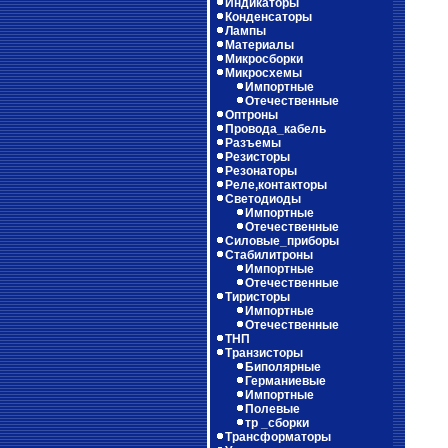
Индикаторы
Конденсаторы
Лампы
Материалы
Микросборки
Микросхемы
Импортные
Отечественные
Оптроны
Провода_кабель
Разъемы
Резисторы
Резонаторы
Реле,контакторы
Светодиоды
Импортные
Отечественные
Силовые_приборы
Стабилитроны
Импортные
Отечественные
Тиристоры
Импортные
Отечественные
ТНП
Транзисторы
Биполярные
Германиевые
Импортные
Полевые
тр _сборки
Трансформаторы