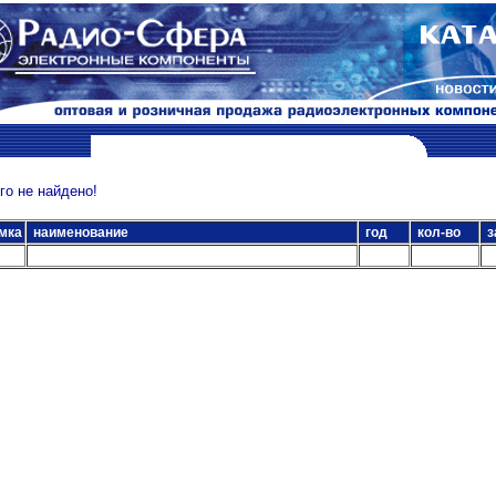
о не найдено!
мка
наименование
год
кол-во
з