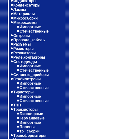
Индикаторы
Конденсаторы
Лампы
Материалы
Микросборки
Микросхемы
Импортные
Отечественные
Оптроны
Провода_кабель
Разъемы
Резисторы
Резонаторы
Реле,контакторы
Светодиоды
Импортные
Отечественные
Силовые_приборы
Стабилитроны
Импортные
Отечественные
Тиристоры
Импортные
Отечественные
ТНП
Транзисторы
Биполярные
Германиевые
Импортные
Полевые
тр _сборки
Трансформаторы