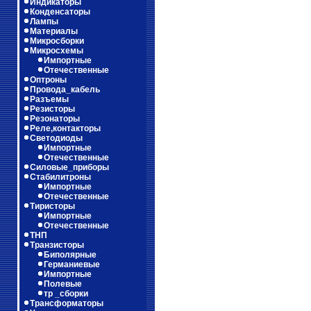
Индикаторы
Конденсаторы
Лампы
Материалы
Микросборки
Микросхемы
Импортные
Отечественные
Оптроны
Провода_кабель
Разъемы
Резисторы
Резонаторы
Реле,контакторы
Светодиоды
Импортные
Отечественные
Силовые_приборы
Стабилитроны
Импортные
Отечественные
Тиристоры
Импортные
Отечественные
ТНП
Транзисторы
Биполярные
Германиевые
Импортные
Полевые
тр _сборки
Трансформаторы