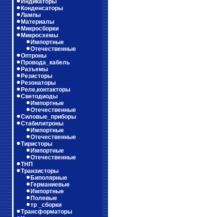
Индикаторы
Конденсаторы
Лампы
Материалы
Микросборки
Микросхемы
Импортные
Отечественные
Оптроны
Провода_кабель
Разъемы
Резисторы
Резонаторы
Реле,контакторы
Светодиоды
Импортные
Отечественные
Силовые_приборы
Стабилитроны
Импортные
Отечественные
Тиристоры
Импортные
Отечественные
ТНП
Транзисторы
Биполярные
Германиевые
Импортные
Полевые
тр _сборки
Трансформаторы