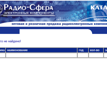
о не найдено!
мка
наименование
год
кол-во
з