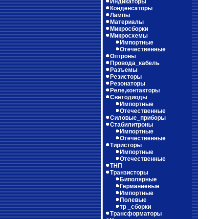
Индикаторы
Конденсаторы
Лампы
Материалы
Микросборки
Микросхемы
Импортные
Отечественные
Оптроны
Провода_кабель
Разъемы
Резисторы
Резонаторы
Реле,контакторы
Светодиоды
Импортные
Отечественные
Силовые_приборы
Стабилитроны
Импортные
Отечественные
Тиристоры
Импортные
Отечественные
ТНП
Транзисторы
Биполярные
Германиевые
Импортные
Полевые
тр _сборки
Трансформаторы