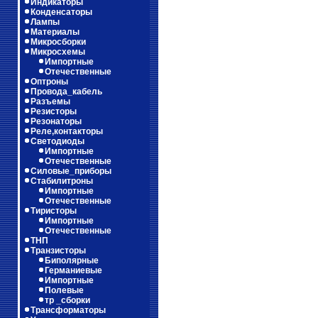
Индикаторы
Конденсаторы
Лампы
Материалы
Микросборки
Микросхемы
Импортные
Отечественные
Оптроны
Провода_кабель
Разъемы
Резисторы
Резонаторы
Реле,контакторы
Светодиоды
Импортные
Отечественные
Силовые_приборы
Стабилитроны
Импортные
Отечественные
Тиристоры
Импортные
Отечественные
ТНП
Транзисторы
Биполярные
Германиевые
Импортные
Полевые
тр _сборки
Трансформаторы