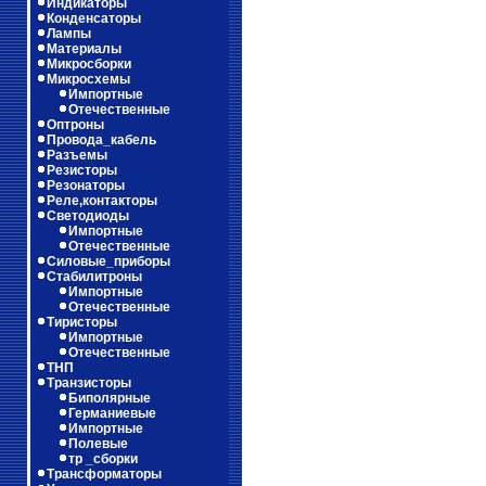
Индикаторы
Конденсаторы
Лампы
Материалы
Микросборки
Микросхемы
Импортные
Отечественные
Оптроны
Провода_кабель
Разъемы
Резисторы
Резонаторы
Реле,контакторы
Светодиоды
Импортные
Отечественные
Силовые_приборы
Стабилитроны
Импортные
Отечественные
Тиристоры
Импортные
Отечественные
ТНП
Транзисторы
Биполярные
Германиевые
Импортные
Полевые
тр _сборки
Трансформаторы