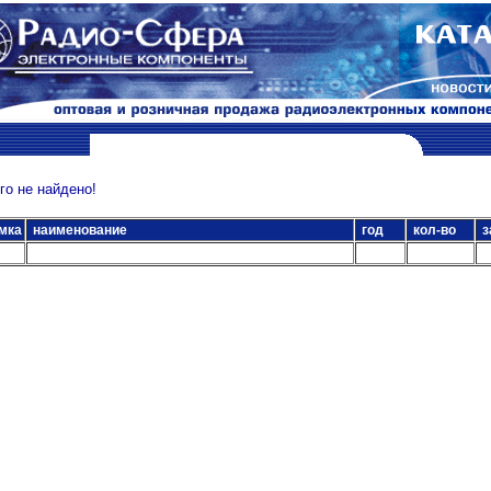
о не найдено!
мка
наименование
год
кол-во
з