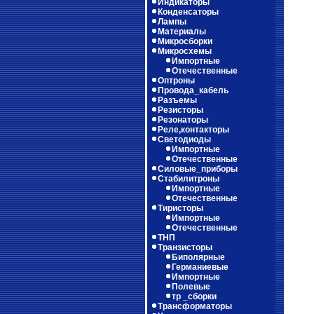
Индикаторы
Конденсаторы
Лампы
Материалы
Микросборки
Микросхемы
Импортные
Отечественные
Оптроны
Провода_кабель
Разъемы
Резисторы
Резонаторы
Реле,контакторы
Светодиоды
Импортные
Отечественные
Силовые_приборы
Стабилитроны
Импортные
Отечественные
Тиристоры
Импортные
Отечественные
ТНП
Транзисторы
Биполярные
Германиевые
Импортные
Полевые
тр _сборки
Трансформаторы