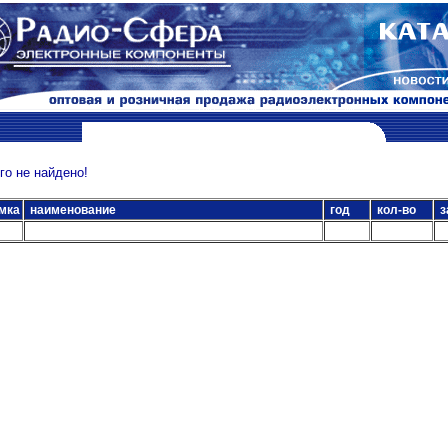
о не найдено!
мка
наименование
год
кол-во
з