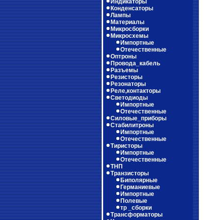
Индикаторы
Конденсаторы
Лампы
Материалы
Микросборки
Микросхемы
Импортные
Отечественные
Оптроны
Провода_кабель
Разъемы
Резисторы
Резонаторы
Реле,контакторы
Светодиоды
Импортные
Отечественные
Силовые_приборы
Стабилитроны
Импортные
Отечественные
Тиристоры
Импортные
Отечественные
ТНП
Транзисторы
Биполярные
Германиевые
Импортные
Полевые
тр _сборки
Трансформаторы