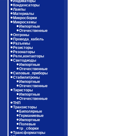
Индикаторы
Конденсаторы
Лампы
Материалы
Микросборки
Микросхемы
Импортные
Отечественные
Оптроны
Провода_кабель
Разъемы
Резисторы
Резонаторы
Реле,контакторы
Светодиоды
Импортные
Отечественные
Силовые_приборы
Стабилитроны
Импортные
Отечественные
Тиристоры
Импортные
Отечественные
ТНП
Транзисторы
Биполярные
Германиевые
Импортные
Полевые
тр _сборки
Трансформаторы